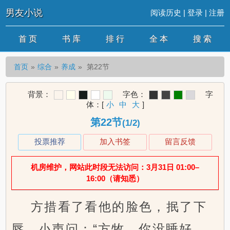
男友小说
阅读历史
|
登录
|
注册
首 页
书 库
排 行
全 本
搜 索
首页
综合
养成
第22节
背景：
字色：
字
体：
[
小
中
大
]
第22节
(1/2)
投票推荐
加入书签
留言反馈
机房维护，网站此时段无法访问：3月31日 01:00–
16:00（请知悉）
方措看了看他的脸色，抿了下
唇，小声问：“方牧，你没睡好