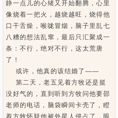
静一点儿的心绪又开始翻腾，心里
像烧着一把火，越烧越旺，烧得他
口干舌燥，喉咙冒烟，脑子里乱七
八糟的想法乱窜，最后只汇聚成一
条：不行，绝对不行，这太荒唐
了！
或许，他真的该结婚了——
第二天，老五见着方牧还是挺
没好气的，直到听到方牧问他要邵
老师的电话，脑袋瞬间卡壳了，瞪
着方牧怀疑他被外星人侵占了，眼